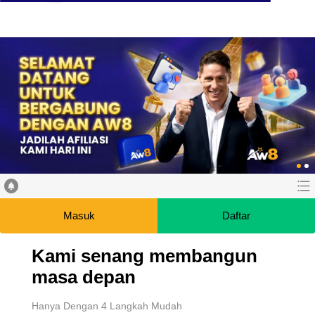
Masuk
Daftar
Kami senang membangun
masa depan
Hanya Dengan 4 Langkah Mudah